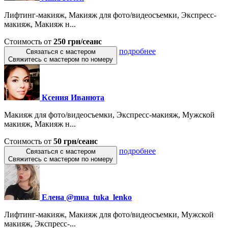
Лифтинг-макияж, Макияж для фото/видеосъемки, Экспресс-
макияж, Макияж н...
Стоимость от
250 грн/сеанс
подробнее
Связаться с мастером
Свяжитесь с мастером по номеру
Ксения Иванюта
Макияж для фото/видеосъемки, Экспресс-макияж, Мужской
макияж, Макияж н...
Стоимость от
50 грн/сеанс
подробнее
Связаться с мастером
Свяжитесь с мастером по номеру
Елена @mua_tuka_lenko
Лифтинг-макияж, Макияж для фото/видеосъемки, Мужской
макияж, Экспресс-...