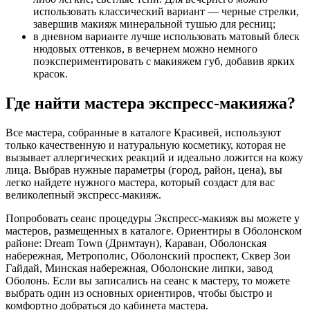
использовать классический вариант — черные стрелки,
завершив макияж минеральной тушью для ресниц;
в дневном варианте лучше использовать матовый блеск
нюдовых оттенков, в вечернем можно немного
поэкспериментировать с макияжем губ, добавив ярких
красок.
Где найти мастера экспресс-макияжа?
Все мастера, собранные в каталоге Красивей, используют
только качественную и натуральную косметику, которая не
вызывает аллергических реакций и идеально ложится на кожу
лица. Выбрав нужные параметры (город, район, цена), вы
легко найдете нужного мастера, который создаст для вас
великолепный экспресс-макияж.
Попробовать сеанс процедуры Экспресс-макияж вы можете у
мастеров, размещенных в каталоге. Ориентиры в Оболонском
районе: Dream Town (Дримтаун), Караван, Оболонская
набережная, Метрополис, Оболонский проспект, Сквер Зои
Гайдай, Минская набережная, Оболонские липки, завод
Оболонь. Если вы записались на сеанс к мастеру, то можете
выбрать один из основных ориентиров, чтобы быстро и
комфортно добраться до кабинета мастера.