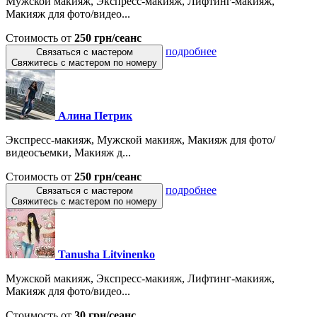
Мужской макияж, Экспресс-макияж, Лифтинг-макияж,
Макияж для фото/видео...
Стоимость от
250 грн/сеанс
подробнее
Связаться с мастером
Свяжитесь с мастером по номеру
Алина Петрик
Экспресс-макияж, Мужской макияж, Макияж для фото/
видеосъемки, Макияж д...
Стоимость от
250 грн/сеанс
подробнее
Связаться с мастером
Свяжитесь с мастером по номеру
Tanusha Litvinenko
Мужской макияж, Экспресс-макияж, Лифтинг-макияж,
Макияж для фото/видео...
Стоимость от
30 грн/сеанс