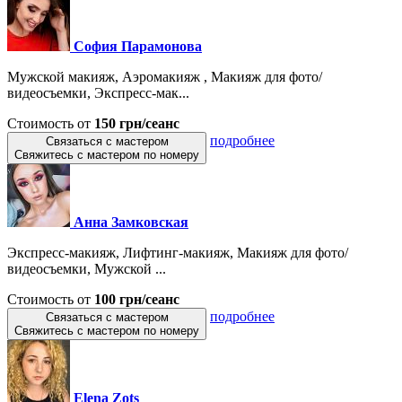
София Парамонова
Мужской макияж, Аэромакияж , Макияж для фото/
видеосъемки, Экспресс-мак...
Стоимость от
150 грн/сеанс
подробнее
Связаться с мастером
Свяжитесь с мастером по номеру
Анна Замковская
Экспресс-макияж, Лифтинг-макияж, Макияж для фото/
видеосъемки, Мужской ...
Стоимость от
100 грн/сеанс
подробнее
Связаться с мастером
Свяжитесь с мастером по номеру
Elena Zots