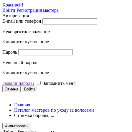
Красивей!
Войти
Регистрация мастера
Авторизация
E-mail или телефон
Некорректное значение
Заполните пустое поле
Пароль
Неверный пароль
Заполните пустое поле
Забыли пароль?
Запомнить меня
Отмена
Войти
Главная
Каталог мастеров по уходу за волосами
Стрижка бороды, ...
Фильтровать
Район