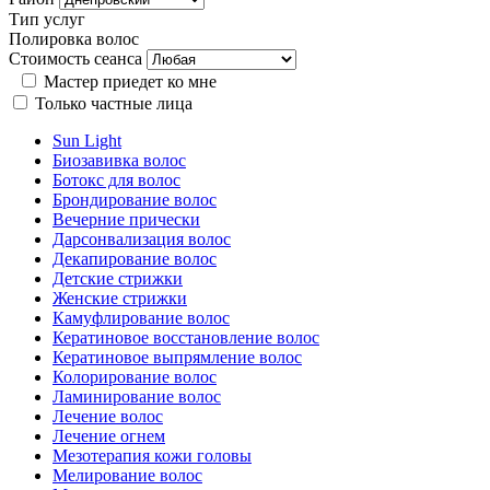
Тип услуг
Полировка волос
Стоимость сеанса
Мастер приедет ко мне
Только частные лица
Sun Light
Биозавивка волос
Ботокс для волос
Брондирование волос
Вечерние прически
Дарсонвализация волос
Декапирование волос
Детские стрижки
Женские стрижки
Камуфлирование волос
Кератиновое восстановление волос
Кератиновое выпрямление волос
Колорирование волос
Ламинирование волос
Лечение волос
Лечение огнем
Мезотерапия кожи головы
Мелирование волос