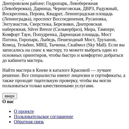
Днепровском районе: Гидропарк, Левобережная
(Левобережка), Дарница, Черниговская, ДВРЗ, Радужный,
Воскресенка, Перова, Квадрат, Ленинградская площадь
(Ленинградка), проспект Воссоединения, Русановка,
Энтузиастов, Сверстюка, Березняки, Днепровская
набережная, Silver Breeze (Сильвербриз), Мира, Тампере,
Комфорт Таун, Попудренка, Дарницкая площадь, Мост
Патона, Гиропарк, Лыбедь, Пешеходный Мост, Труханов,
Комод, Тельбин, МВЦ, Тычины, Скаймол (Sky Mall). Если вы
записались на сеанс к мастеру, то можете выбрать один из
основных ориентиров, чтобы быстро и комфортно добраться
до кабинета мастера.
Найти мастера в Киеве в каталоге Красивей — лучшее
решение. Все специалисты имеют лицензии и сертификаты, а
также проходят тщательную проверку, чтобы вы могли
пользоваться только качественными услугами.
вверх
О нас
О проекте
Пользовательское соглашение
Обратная связь