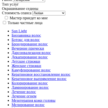
Тип услуг
Окрашивание седины
Стоимость сеанса
Мастер приедет ко мне
Только частные лица
Sun Light
Биозавивка волос
Ботокс для волос
Брондирование волос
Вечерние прически
Дарсонвализация волос
Декапирование волос
Детские стрижки
Женские стрижки
Камуфлирование волос
Кератиновое восстановление волос
Кератиновое выпрямление волос
Колорирование волос
Ламинирование волос
Лечение волос
Лечение огнем
Мезотерапия кожи головы
Мелирование волос