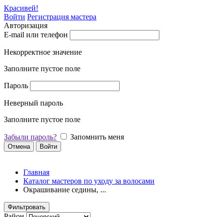
Красивей!
Войти
Регистрация мастера
Авторизация
E-mail или телефон
Некорректное значение
Заполните пустое поле
Пароль
Неверный пароль
Заполните пустое поле
Забыли пароль?
Запомнить меня
Отмена
Войти
Главная
Каталог мастеров по уходу за волосами
Окрашивание седины, ...
Фильтровать
Район