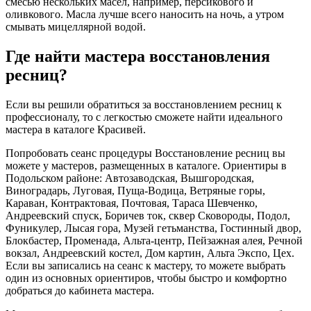
смесью нескольких масел, например, персикового и
оливкового. Масла лучше всего наносить на ночь, а утром
смывать мицеллярной водой.
Где найти мастера восстановления
ресниц?
Если вы решили обратиться за восстановлением ресниц к
профессионалу, то с легкостью сможете найти идеального
мастера в каталоге Красивей.
Попробовать сеанс процедуры Восстановление ресниц вы
можете у мастеров, размещенных в каталоге. Ориентиры в
Подольском районе: Автозаводская, Вышгородская,
Виноградарь, Луговая, Пуща-Водица, Ветряные горы,
Караван, Контрактовая, Почтовая, Тараса Шевченко,
Андреевский спуск, Боричев ток, сквер Сковороды, Подол,
Фуникулер, Лысая гора, Музей гетьманства, Гостинный двор,
Блокбастер, Променада, Альта-центр, Пейзажная алея, Речной
вокзал, Андреевский костел, Дом картин, Альта Экспо, Цех.
Если вы записались на сеанс к мастеру, то можете выбрать
один из основных ориентиров, чтобы быстро и комфортно
добраться до кабинета мастера.