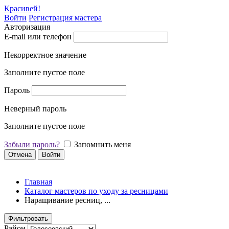
Красивей!
Войти
Регистрация мастера
Авторизация
E-mail или телефон
Некорректное значение
Заполните пустое поле
Пароль
Неверный пароль
Заполните пустое поле
Забыли пароль?
Запомнить меня
Отмена
Войти
Главная
Каталог мастеров по уходу за ресницами
Наращивание ресниц, ...
Фильтровать
Район