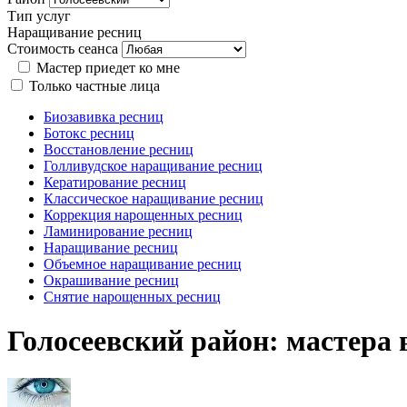
Тип услуг
Наращивание ресниц
Стоимость сеанса
Мастер приедет ко мне
Только частные лица
Биозавивка ресниц
Ботокс ресниц
Восстановление ресниц
Голливудское наращивание ресниц
Кератирование ресниц
Классическое наращивание ресниц
Коррекция нарощенных ресниц
Ламинирование ресниц
Наращивание ресниц
Объемное наращивание ресниц
Окрашивание ресниц
Снятие нарощенных ресниц
Голосеевский район: мастера