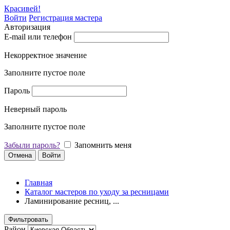
Красивей!
Войти
Регистрация мастера
Авторизация
E-mail или телефон
Некорректное значение
Заполните пустое поле
Пароль
Неверный пароль
Заполните пустое поле
Забыли пароль?
Запомнить меня
Отмена
Войти
Главная
Каталог мастеров по уходу за ресницами
Ламинирование ресниц, ...
Фильтровать
Район