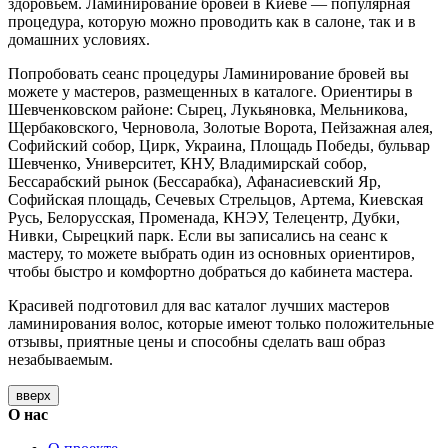
здоровьем. Ламинирование бровей в Киеве — популярная
процедура, которую можно проводить как в салоне, так и в
домашних условиях.
Попробовать сеанс процедуры Ламинирование бровей вы
можете у мастеров, размещенных в каталоге. Ориентиры в
Шевченковском районе: Сырец, Лукьяновка, Мельникова,
Щербаковского, Черновола, Золотые Ворота, Пейзажная алея,
Софийский собор, Цирк, Украина, Площадь Победы, бульвар
Шевченко, Университет, КНУ, Владимирскай собор,
Бессарабский рынок (Бессарабка), Афанасиевский Яр,
Софийская площадь, Сечевых Стрельцов, Артема, Киевская
Русь, Белорусская, Променада, КНЭУ, Телецентр, Дубки,
Нивки, Сырецкий парк. Если вы записались на сеанс к
мастеру, то можете выбрать один из основных ориентиров,
чтобы быстро и комфортно добраться до кабинета мастера.
Красивей подготовил для вас каталог лучших мастеров
ламинирования волос, которые имеют только положительные
отзывы, приятные цены и способны сделать ваш образ
незабываемым.
вверх
О нас