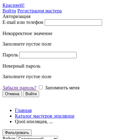
Красивей!
Войти
Регистрация мастера
Авторизация
E-mail или телефон
Некорректное значение
Заполните пустое поле
Пароль
Неверный пароль
Заполните пустое поле
Забыли пароль?
Запомнить меня
Отмена
Войти
Главная
Каталог мастеров эпиляции
Qool-эпиляция, ...
Фильтровать
Район