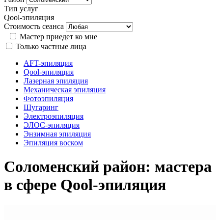
Тип услуг
Qool-эпиляция
Стоимость сеанса
Мастер приедет ко мне
Только частные лица
AFT-эпиляция
Qool-эпиляция
Лазерная эпиляция
Механическая эпиляция
Фотоэпиляция
Шугаринг
Электроэпиляция
ЭЛОС-эпиляция
Энзимная эпиляция
Эпиляция воском
Соломенский район: мастера
в сфере Qool-эпиляция