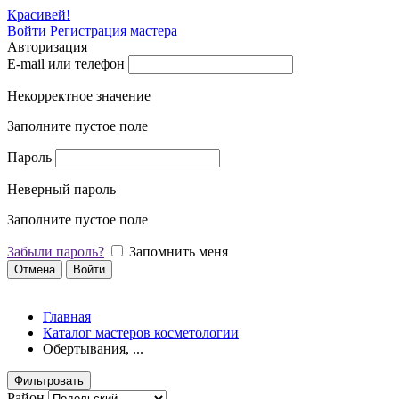
Красивей!
Войти
Регистрация мастера
Авторизация
E-mail или телефон
Некорректное значение
Заполните пустое поле
Пароль
Неверный пароль
Заполните пустое поле
Забыли пароль?
Запомнить меня
Отмена
Войти
Главная
Каталог мастеров косметологии
Обертывания, ...
Фильтровать
Район