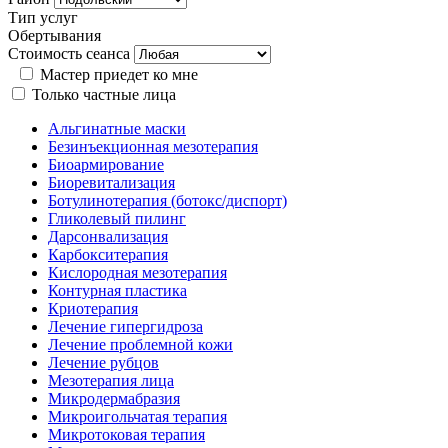
Тип услуг
Обертывания
Стоимость сеанса
Мастер приедет ко мне
Только частные лица
Альгинатные маски
Безинъекционная мезотерапия
Биоармирование
Биоревитализация
Ботулинотерапия (ботокс/диспорт)
Гликолевый пилинг
Дарсонвализация
Карбокситерапия
Кислородная мезотерапия
Контурная пластика
Криотерапия
Лечение гипергидроза
Лечение проблемной кожи
Лечение рубцов
Мезотерапия лица
Микродермабразия
Микроигольчатая терапия
Микротоковая терапия