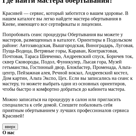
Где найти мастера обертывания?
Красивей — сервис, который заботится о вашем здоровье. В
нашем каталоге вы легко найдете мастера обертывания в
Киеве, имеющего все сертификаты и лицензии.
Попробовать сеанс процедуры Обертывания вы можете у
мастеров, размещенных в каталоге. Ориентиры в Подольском
районе: Автозаводская, Вышгородская, Виноградарь, Луговая,
Пуща-Водица, Ветряные горы, Караван, Контрактовая,
Почтовая, Тараса Шевченко, Андреевский спуск, Боричев ток,
сквер Сковороды, Подол, Фуникулер, Лысая гора, Музей
гетьманства, Гостинный двор, Блокбастер, Променада, Альта-
центр, Пейзажная алея, Речной вокзал, Андреевский костел,
Дом картин, Альта Экспо, Цех. Если вы записались на сеанс к
мастеру, то можете выбрать один из основных ориентиров,
чтобы быстро и комфортно добраться до кабинета мастера.
Можно записаться на процедуру в салон или пригласить
специалиста к себе домой. Спешите побаловать себя
приятным обертыванием у лучших профессионалов сервиса
Красивей!
вверх
О нас