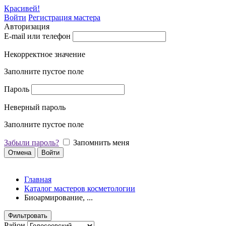
Красивей!
Войти
Регистрация мастера
Авторизация
E-mail или телефон
Некорректное значение
Заполните пустое поле
Пароль
Неверный пароль
Заполните пустое поле
Забыли пароль?
Запомнить меня
Отмена
Войти
Главная
Каталог мастеров косметологии
Биоармирование, ...
Фильтровать
Район