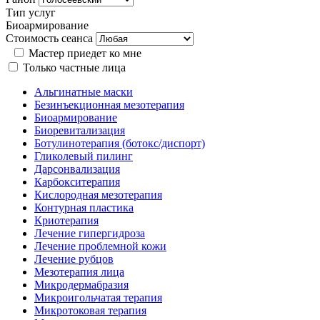
Тип услуг
Биоармирование
Стоимость сеанса
Мастер приедет ко мне
Только частные лица
Альгинатные маски
Безинъекционная мезотерапия
Биоармирование
Биоревитализация
Ботулинотерапия (ботокс/диспорт)
Гликолевый пилинг
Дарсонвализация
Карбокситерапия
Кислородная мезотерапия
Контурная пластика
Криотерапия
Лечение гипергидроза
Лечение проблемной кожи
Лечение рубцов
Мезотерапия лица
Микродермабразия
Микроигольчатая терапия
Микротоковая терапия