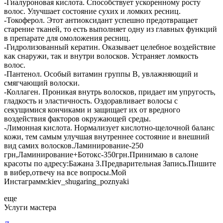
-Гиалуроновая кислота. Способствует ускоренному росту
волос. Улучшает состояние сухих и ломких ресниц.
-Токоферол. Этот антиоксидант успешно предотвращает
старение тканей, то есть выполняет одну из главных функций
в препарате для омоложения ресниц.
-Гидролизованный кератин. Оказывает целебное воздействие
как снаружи, так и внутри волосков. Устраняет ломкость
волос.
-Пантенол. Особый витамин группы B, увлажняющий и
смягчающий волоски.
-Коллаген. Проникая внутрь волосков, придает им упругость,
гладкость и эластичность. Оздоравливает волосы с
секущимися кончиками и защищает их от вредного
воздействия факторов окружающей среды.
-Лимонная кислота. Нормализует кислотно-щелочной баланс
кожи, тем самым улучшая внутреннее состояние и внешний
вид самих волосков.Ламинирование-250
грн,Ламинирование+Ботокс-350грн.Принимаю в салоне
красоты по адресу:Бажана 3.Предварительная Запись.Пишите
в вибер,отвечу на все вопросы.Мой
Инстаграмм:kiev_shugaring_poznyaki
еще
Услуги мастера