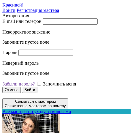
Красивей!
Войти
Регистрация мастера
Авторизация
E-mail или телефон
Некорректное значение
Заполните пустое поле
Пароль
Неверный пароль
Заполните пустое поле
Забыли пароль?
Запомнить меня
Отмена
Войти
Связаться с мастером
Свяжитесь с мастером по номеру
Все мастера по уходу за волосами