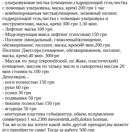
- ультразвуковая чистка (очищение,гидрирующий гель,чистка
с помощью ультразвука, маска, крем) 200 грн 1 час
- комбинированная чистка(очищение, энзимный пилинг,
гидрирующий гель,чистка с помощью ультразвука и
инструментами, маска, крем) 300 грн 1,30 мин.
- Лифтинг маска 100 грн
- Моделирующая макса лифтинг (гипсовая) 150 грн
- Пиллинг (миндальный, гликолевый)(очищение,
обезжиревание, пиллинг, маска, крем)40 мин.200 грн
Пиллинг Джессера (очищение, обезжириванием, пиллинг,
маска, крем) 40 мин. 300грн
- Массаж по лицу (европейский, по Жаке, пластический)
(очищение, массаж по тальку, масло и сыворотка) массаж 20
мин стоимость 100 грн
Депиляция; -
- ноги полностью 150 грн
- руки 60 грн
- усики 30 грн
- подмышки 50 грн
- бикини полностью 150 грн
- ягодицы 50 грн
- контурная пластика губы(контур, обьем, исправление
симметрии) 1 мл.2300 mesoestetik,zefil,doktor korman.
Так же если вы хотите какой либо другой препарат,вы можете
его приобрести сами! Тогда за работу 500 грн