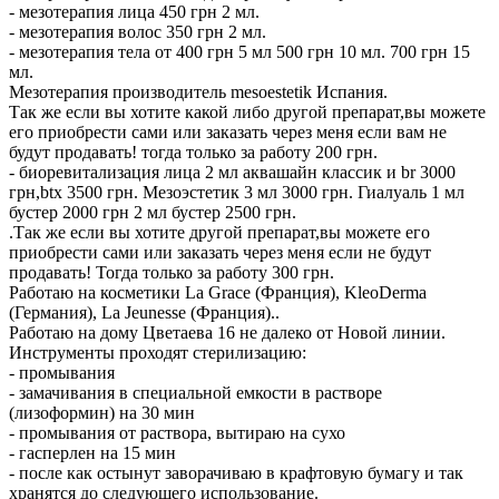
- мезотерапия лица 450 грн 2 мл.
- мезотерапия волос 350 грн 2 мл.
- мезотерапия тела от 400 грн 5 мл 500 грн 10 мл. 700 грн 15
мл.
Мезотерапия производитель mesoestetik Испания.
Так же если вы хотите какой либо другой препарат,вы можете
его приобрести сами или заказать через меня если вам не
будут продавать! тогда только за работу 200 грн.
- биоревитализация лица 2 мл аквашайн классик и br 3000
грн,btx 3500 грн. Мезоэстетик 3 мл 3000 грн. Гиалуаль 1 мл
бустер 2000 грн 2 мл бустер 2500 грн.
.Так же если вы хотите другой препарат,вы можете его
приобрести сами или заказать через меня если не будут
продавать! Тогда только за работу 300 грн.
Работаю на косметики La Grace (Франция), KleoDerma
(Германия), La Jeunesse (Франция)..
Работаю на дому Цветаева 16 не далеко от Новой линии.
Инструменты проходят стерилизацию:
- промывания
- замачивания в специальной емкости в растворе
(лизоформин) на 30 мин
- промывания от раствора, вытираю на сухо
- гасперлен на 15 мин
- после как остынут заворачиваю в крафтовую бумагу и так
хранятся до следующего использование.