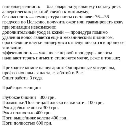
гипоаллергенность — благодаря натуральному составу риск
аллергических реакций сведён к минимуму;
безопасность — температура пасты составляет 36—38
градусов по Цельсию, получить ожог или травмировать кожу
при эпиляции невозможно;
дополнительный уход за кожей — процедура помимо
удаления волос является ещё и механическим пилингом,
ороговевшие клетки эпидермиса отшелушиваются в процессе
эпиляции;
эффективность — уже после первой процедуры волосы
начинают терять пигмент, становятся мягче, реже и тоньше;
Приходите ко мне на шугаринг. Одноразовые материалы,
профессиональная паста, с заботой о Вас.
Опыт работы 3 года.
Прайс для женщин:
Глубокое бикини - 300 грн.
Подмышки/Поясница/Полоска на животе - 100 грн.
Руки до/выше локтя 300 грн.
Руки полностью 400 грн.
Ноги выше/ниже колена 400 грн.
Ноги полностью 600 грн.